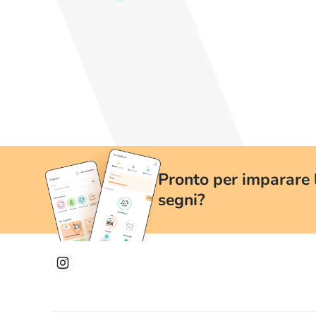
Pronto per imparare l
segni?
Impara la LIS in modo semplice ed entusiasmante